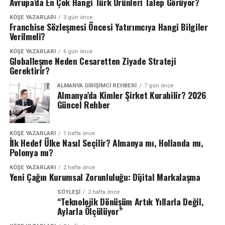
Avrupa’da En Çok Hangi Türk Ürünleri Talep Görüyor?
KÖŞE YAZARLARI
3 gün önce
Franchise Sözleşmesi Öncesi Yatırımcıya Hangi Bilgiler
Verilmeli?
KÖŞE YAZARLARI
6 gün önce
Globalleşme Neden Cesaretten Ziyade Strateji
Gerektirir?
ALMANYA GIRIŞIMCI REHBERI
7 gün önce
Almanya’da Kimler Şirket Kurabilir? 2026
Güncel Rehber
KÖŞE YAZARLARI
1 hafta önce
İlk Hedef Ülke Nasıl Seçilir? Almanya mı, Hollanda mı,
Polonya mı?
KÖŞE YAZARLARI
2 hafta önce
Yeni Çağın Kurumsal Zorunluluğu: Dijital Markalaşma
SÖYLEŞİ
2 hafta önce
“Teknolojik Dönüşüm Artık Yıllarla Değil,
Aylarla Ölçülüyor”