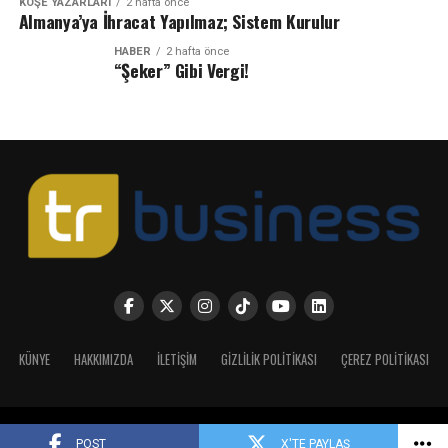
KÖŞE YAZARLARI
2 hafta önce
Almanya’ya İhracat Yapılmaz; Sistem Kurulur
HABER
2 hafta önce
“Şeker” Gibi Vergi!
KÜNYE
HAKKIMIZDA
İLETIŞIM
GIZLILIK POLITIKASI
ÇEREZ POLITIKASI
Copyright 2025 | Tüm Hakları Saklıdır
X'TE PAYLAŞ