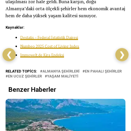
ulaşılması zor hale geldi. Buna karşın, doğu
Almanya’daki orta ölçekli şehirler hem ekonomik avantaj
hem de daha yüksek yaşam kalitesi sunuyor.
Kaynaklar:
Destatis – Federal İstatistik Dairesi
Numbeo 2025 Cost of Living Index
❮
❯
Immowelt.de Kira Endeksi
RELATED TOPICS:
ALMANYA ŞEHIRLERI
EN PAHALI ŞEHIRLER
EN UCUZ ŞEHIRLER
YAŞAM MALIYETI
Benzer Haberler