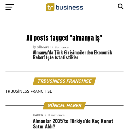
All posts tagged "almanya iş"
İŞ DÜNYASI
9 yıl önce
Almanya’da Türk Girişimcilerden Ekonomik
Rekor! İşte İstatistikler
TRBUSİNESS FRANCHISE
TRBUSİNESS FRANCHISE
GÜNCEL HABER
HABER
8 saat önce
Almanlar 2025’te Türkiye’de Kaç Konut
Satın Aldı?