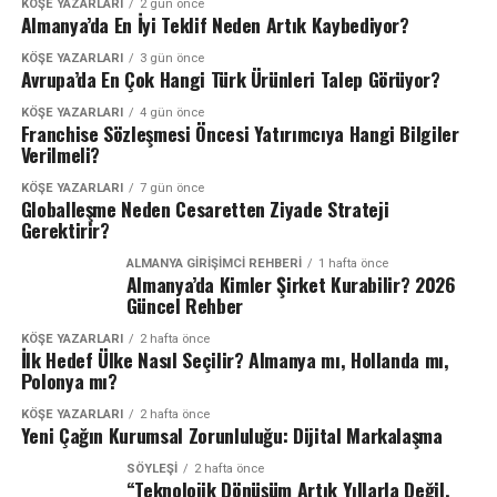
KÖŞE YAZARLARI
2 gün önce
Almanya’da En İyi Teklif Neden Artık Kaybediyor?
KÖŞE YAZARLARI
3 gün önce
Avrupa’da En Çok Hangi Türk Ürünleri Talep Görüyor?
KÖŞE YAZARLARI
4 gün önce
Franchise Sözleşmesi Öncesi Yatırımcıya Hangi Bilgiler
Verilmeli?
KÖŞE YAZARLARI
7 gün önce
Globalleşme Neden Cesaretten Ziyade Strateji
Gerektirir?
ALMANYA GIRIŞIMCI REHBERI
1 hafta önce
Almanya’da Kimler Şirket Kurabilir? 2026
Güncel Rehber
KÖŞE YAZARLARI
2 hafta önce
İlk Hedef Ülke Nasıl Seçilir? Almanya mı, Hollanda mı,
Polonya mı?
KÖŞE YAZARLARI
2 hafta önce
Yeni Çağın Kurumsal Zorunluluğu: Dijital Markalaşma
SÖYLEŞİ
2 hafta önce
“Teknolojik Dönüşüm Artık Yıllarla Değil,