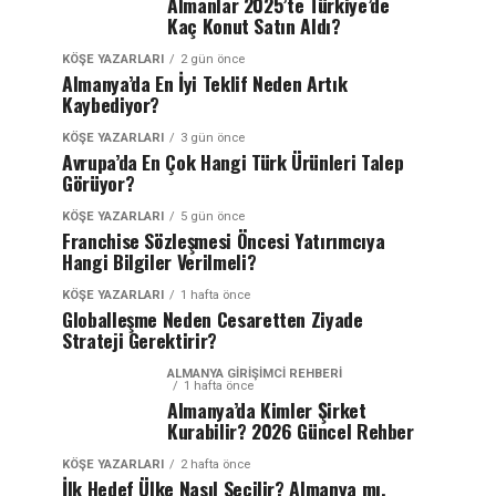
Almanlar 2025’te Türkiye’de
Kaç Konut Satın Aldı?
KÖŞE YAZARLARI
2 gün önce
Almanya’da En İyi Teklif Neden Artık
Kaybediyor?
KÖŞE YAZARLARI
3 gün önce
Avrupa’da En Çok Hangi Türk Ürünleri Talep
Görüyor?
KÖŞE YAZARLARI
5 gün önce
Franchise Sözleşmesi Öncesi Yatırımcıya
Hangi Bilgiler Verilmeli?
KÖŞE YAZARLARI
1 hafta önce
Globalleşme Neden Cesaretten Ziyade
Strateji Gerektirir?
ALMANYA GIRIŞIMCI REHBERI
1 hafta önce
Almanya’da Kimler Şirket
Kurabilir? 2026 Güncel Rehber
KÖŞE YAZARLARI
2 hafta önce
İlk Hedef Ülke Nasıl Seçilir? Almanya mı,