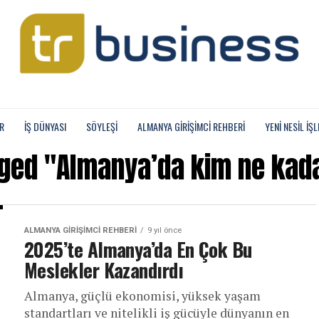
R
İŞ DÜNYASI
SÖYLEŞİ
ALMANYA GIRIŞIMCI REHBERI
YENI NESIL İŞL
gged "Almanya’da kim ne kad
ALMANYA GIRIŞIMCI REHBERI
9 yıl önce
2025’te Almanya’da En Çok Bu
Meslekler Kazandırdı
Almanya, güçlü ekonomisi, yüksek yaşam
standartları ve nitelikli iş gücüyle dünyanın en