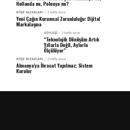
Hollanda mı, Polonya mı?
KÖŞE YAZARLARI
2 hafta önce
Yeni Çağın Kurumsal Zorunluluğu: Dijital
Markalaşma
SÖYLEŞİ
2 hafta önce
“Teknolojik Dönüşüm Artık
Yıllarla Değil, Aylarla
Ölçülüyor”
KÖŞE YAZARLARI
2 hafta önce
Almanya’ya İhracat Yapılmaz; Sistem
Kurulur