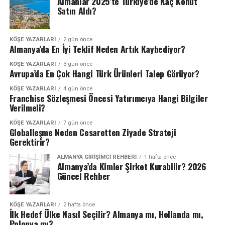
Almanlar 2025’te Türkiye’de Kaç Konut
Satın Aldı?
KÖŞE YAZARLARI
2 gün önce
Almanya’da En İyi Teklif Neden Artık Kaybediyor?
KÖŞE YAZARLARI
3 gün önce
Avrupa’da En Çok Hangi Türk Ürünleri Talep Görüyor?
KÖŞE YAZARLARI
4 gün önce
Franchise Sözleşmesi Öncesi Yatırımcıya Hangi Bilgiler
Verilmeli?
KÖŞE YAZARLARI
7 gün önce
Globalleşme Neden Cesaretten Ziyade Strateji
Gerektirir?
ALMANYA GIRIŞIMCI REHBERI
1 hafta önce
Almanya’da Kimler Şirket Kurabilir? 2026
Güncel Rehber
KÖŞE YAZARLARI
2 hafta önce
İlk Hedef Ülke Nasıl Seçilir? Almanya mı, Hollanda mı,
Polonya mı?