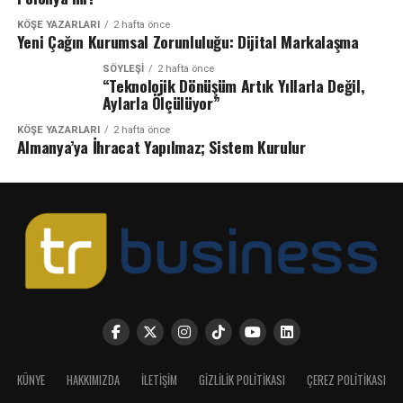
KÖŞE YAZARLARI
2 hafta önce
Yeni Çağın Kurumsal Zorunluluğu: Dijital Markalaşma
SÖYLEŞİ
2 hafta önce
“Teknolojik Dönüşüm Artık Yıllarla Değil,
Aylarla Ölçülüyor”
KÖŞE YAZARLARI
2 hafta önce
Almanya’ya İhracat Yapılmaz; Sistem Kurulur
KÜNYE
HAKKIMIZDA
İLETIŞIM
GIZLILIK POLITIKASI
ÇEREZ POLITIKASI