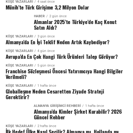
KÖŞE YAZARLARI
4 saat önce
Münih’te Türk Girişime 3,2 Milyon Dolar
HABER
2 gün önce
Almanlar 2025’te Türkiye’de Kaç Konut
Satın Aldı?
KÖŞE YAZARLARI
3 gün önce
Almanya’da En İyi Teklif Neden Artık Kaybediyor?
KÖŞE YAZARLARI
4 gün önce
Avrupa’da En Çok Hangi Türk Ürünleri Talep Görüyor?
KÖŞE YAZARLARI
5 gün önce
Franchise Sözleşmesi Öncesi Yatırımcıya Hangi Bilgiler
Verilmeli?
KÖŞE YAZARLARI
1 hafta önce
Globalleşme Neden Cesaretten Ziyade Strateji
Gerektirir?
ALMANYA GIRIŞIMCI REHBERI
1 hafta önce
Almanya’da Kimler Şirket Kurabilir? 2026
Güncel Rehber
KÖŞE YAZARLARI
2 hafta önce
İlk Hedef Ülke Nasıl Seçilir? Almanya mı, Hollanda mı,