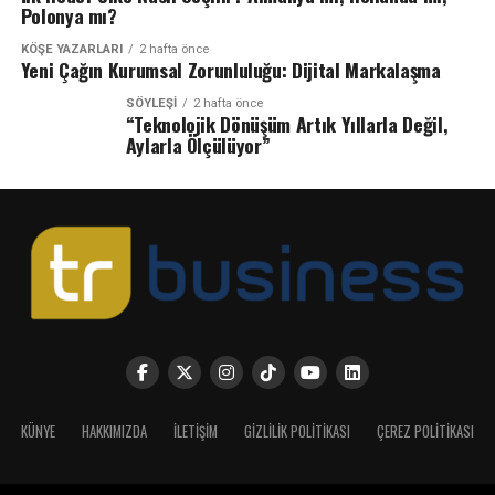
Polonya mı?
KÖŞE YAZARLARI
2 hafta önce
Yeni Çağın Kurumsal Zorunluluğu: Dijital Markalaşma
SÖYLEŞİ
2 hafta önce
“Teknolojik Dönüşüm Artık Yıllarla Değil,
Aylarla Ölçülüyor”
KÜNYE
HAKKIMIZDA
İLETIŞIM
GIZLILIK POLITIKASI
ÇEREZ POLITIKASI