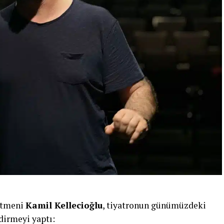
netmeni
Kamil Kellecioğlu
, tiyatronun günümüzdeki
dirmeyi yaptı: