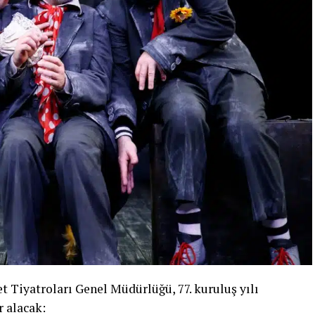
t Tiyatroları Genel Müdürlüğü, 77. kuruluş yılı
 alacak: