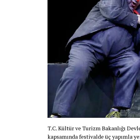
T.C. Kültür ve Turizm Bakanlığı Devle
kapsamında festivalde üç yapımla yer