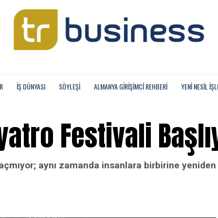
R
İŞ DÜNYASI
SÖYLEŞİ
ALMANYA GIRIŞIMCI REHBERI
YENI NESIL İŞL
yatro Festivali Başlı
i açmıyor; aynı zamanda insanlara birbirine yenide