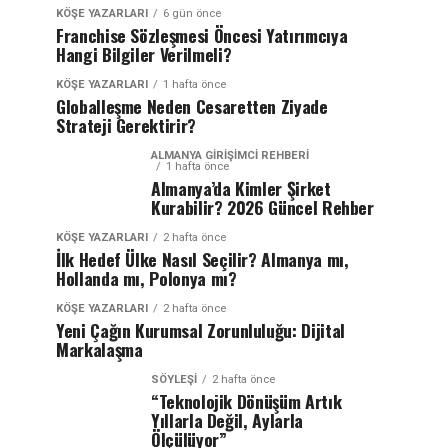
KÖŞE YAZARLARI
6 gün önce
Franchise Sözleşmesi Öncesi Yatırımcıya
Hangi Bilgiler Verilmeli?
KÖŞE YAZARLARI
1 hafta önce
Globalleşme Neden Cesaretten Ziyade
Strateji Gerektirir?
ALMANYA GIRIŞIMCI REHBERI
1 hafta önce
Almanya’da Kimler Şirket
Kurabilir? 2026 Güncel Rehber
KÖŞE YAZARLARI
2 hafta önce
İlk Hedef Ülke Nasıl Seçilir? Almanya mı,
Hollanda mı, Polonya mı?
KÖŞE YAZARLARI
2 hafta önce
Yeni Çağın Kurumsal Zorunluluğu: Dijital
Markalaşma
SÖYLEŞİ
2 hafta önce
“Teknolojik Dönüşüm Artık
Yıllarla Değil, Aylarla
Ölçülüyor”