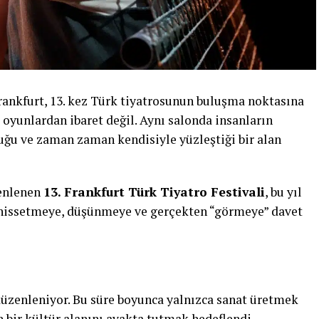
Frankfurt, 13. kez Türk tiyatrosunun buluşma noktasına
 oyunlardan ibaret değil. Aynı salonda insanların
tuğu ve zaman zaman kendisiyle yüzleştiği bir alan
zenlenen
13. Frankfurt Türk Tiyatro Festivali
, bu yıl
; hissetmeye, düşünmeye ve gerçekten “görmeye” davet
e düzenleniyor. Bu süre boyunca yalnızca sanat üretmek
 bir kültür alanını ayakta tutmak hedeflendi.