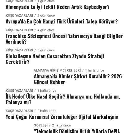
KÖŞE YAZARLARI
1 gün önce
Almanya’da En İyi Teklif Neden Artık Kaybediyor?
KÖŞE YAZARLARI
2 gün önce
Avrupa’da En Çok Hangi Türk Ürünleri Talep Görüyor?
KÖŞE YAZARLARI
4 gün önce
Franchise Sözleşmesi Öncesi Yatırımcıya Hangi Bilgiler
Verilmeli?
KÖŞE YAZARLARI
6 gün önce
Globalleşme Neden Cesaretten Ziyade Strateji
Gerektirir?
ALMANYA GIRIŞIMCI REHBERI
1 hafta önce
Almanya’da Kimler Şirket Kurabilir? 2026
Güncel Rehber
KÖŞE YAZARLARI
1 hafta önce
İlk Hedef Ülke Nasıl Seçilir? Almanya mı, Hollanda mı,
Polonya mı?
KÖŞE YAZARLARI
2 hafta önce
Yeni Çağın Kurumsal Zorunluluğu: Dijital Markalaşma
SÖYLEŞİ
2 hafta önce
“Teknolojik Dönüşüm Artık Yıllarla Değil,