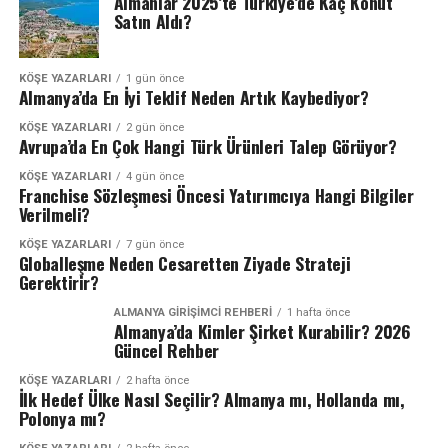
Almanlar 2025’te Türkiye’de Kaç Konut
Satın Aldı?
KÖŞE YAZARLARI
1 gün önce
Almanya’da En İyi Teklif Neden Artık Kaybediyor?
KÖŞE YAZARLARI
2 gün önce
Avrupa’da En Çok Hangi Türk Ürünleri Talep Görüyor?
KÖŞE YAZARLARI
4 gün önce
Franchise Sözleşmesi Öncesi Yatırımcıya Hangi Bilgiler
Verilmeli?
KÖŞE YAZARLARI
7 gün önce
Globalleşme Neden Cesaretten Ziyade Strateji
Gerektirir?
ALMANYA GIRIŞIMCI REHBERI
1 hafta önce
Almanya’da Kimler Şirket Kurabilir? 2026
Güncel Rehber
KÖŞE YAZARLARI
2 hafta önce
İlk Hedef Ülke Nasıl Seçilir? Almanya mı, Hollanda mı,
Polonya mı?