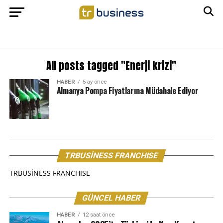
All posts tagged "Enerji krizi"
HABER
5 ay önce
Almanya Pompa Fiyatlarına Müdahale Ediyor
TRBUSİNESS FRANCHISE
TRBUSİNESS FRANCHISE
GÜNCEL HABER
HABER
12 saat önce