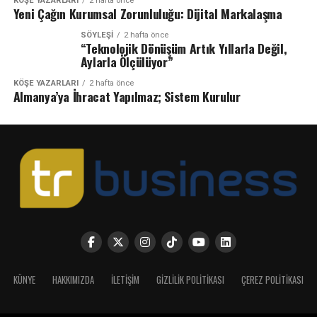
KÖŞE YAZARLARI
2 hafta önce
Yeni Çağın Kurumsal Zorunluluğu: Dijital Markalaşma
SÖYLEŞİ
2 hafta önce
“Teknolojik Dönüşüm Artık Yıllarla Değil,
Aylarla Ölçülüyor”
KÖŞE YAZARLARI
2 hafta önce
Almanya’ya İhracat Yapılmaz; Sistem Kurulur
KÜNYE
HAKKIMIZDA
İLETIŞIM
GIZLILIK POLITIKASI
ÇEREZ POLITIKASI