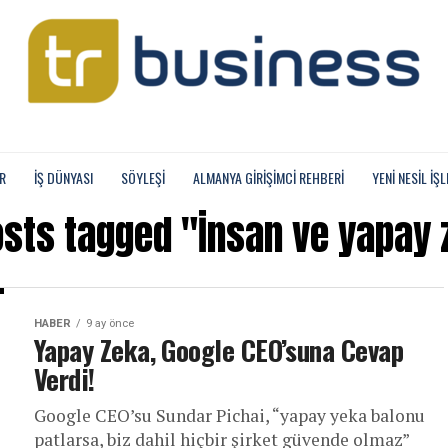
R
İŞ DÜNYASI
SÖYLEŞİ
ALMANYA GIRIŞIMCI REHBERI
YENI NESIL İŞL
osts tagged "İnsan ve yapay
HABER
9 ay önce
Yapay Zeka, Google CEO’suna Cevap
Verdi!
Google CEO’su Sundar Pichai, “yapay yeka balonu
patlarsa, biz dahil hiçbir şirket güvende olmaz”