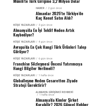
Münih’te Türk Girişime 3,2 Milyon Dolar
HABER
2 gün önce
Almanlar 2025’te Türkiye’de
Kaç Konut Satın Aldı?
KÖŞE YAZARLARI
3 gün önce
Almanya’da En İyi Teklif Neden Artık
Kaybediyor?
KÖŞE YAZARLARI
4 gün önce
Avrupa’da En Çok Hangi Türk Ürünleri Talep
Görüyor?
KÖŞE YAZARLARI
6 gün önce
Franchise Sözleşmesi Öncesi Yatırımcıya
Hangi Bilgiler Verilmeli?
KÖŞE YAZARLARI
1 hafta önce
Globalleşme Neden Cesaretten Ziyade
Strateji Gerektirir?
ALMANYA GIRIŞIMCI REHBERI
1 hafta önce
Almanya’da Kimler Şirket
Kurabilir? 2026 Güncel Rehber