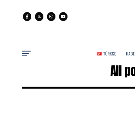
TÜRKÇE
HABE
All p