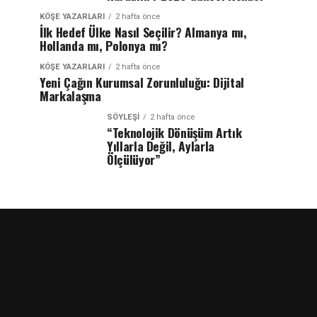
KÖŞE YAZARLARI
2 hafta önce
İlk Hedef Ülke Nasıl Seçilir? Almanya mı,
Hollanda mı, Polonya mı?
KÖŞE YAZARLARI
2 hafta önce
Yeni Çağın Kurumsal Zorunluluğu: Dijital
Markalaşma
SÖYLEŞİ
2 hafta önce
“Teknolojik Dönüşüm Artık
Yıllarla Değil, Aylarla
Ölçülüyor”