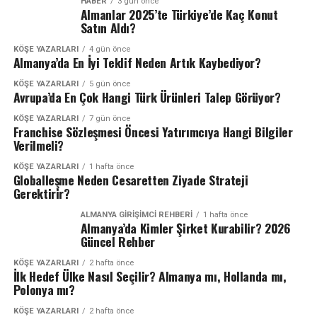
HABER
3 gün önce
Almanlar 2025’te Türkiye’de Kaç Konut
Satın Aldı?
KÖŞE YAZARLARI
4 gün önce
Almanya’da En İyi Teklif Neden Artık Kaybediyor?
KÖŞE YAZARLARI
5 gün önce
Avrupa’da En Çok Hangi Türk Ürünleri Talep Görüyor?
KÖŞE YAZARLARI
7 gün önce
Franchise Sözleşmesi Öncesi Yatırımcıya Hangi Bilgiler
Verilmeli?
KÖŞE YAZARLARI
1 hafta önce
Globalleşme Neden Cesaretten Ziyade Strateji
Gerektirir?
ALMANYA GIRIŞIMCI REHBERI
1 hafta önce
Almanya’da Kimler Şirket Kurabilir? 2026
Güncel Rehber
KÖŞE YAZARLARI
2 hafta önce
İlk Hedef Ülke Nasıl Seçilir? Almanya mı, Hollanda mı,
Polonya mı?
KÖŞE YAZARLARI
2 hafta önce