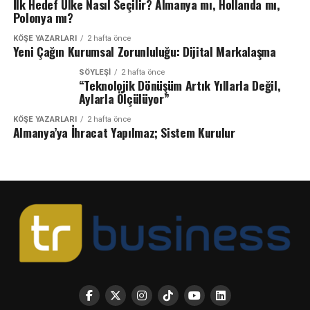
İlk Hedef Ülke Nasıl Seçilir? Almanya mı, Hollanda mı,
Polonya mı?
KÖŞE YAZARLARI
2 hafta önce
Yeni Çağın Kurumsal Zorunluluğu: Dijital Markalaşma
SÖYLEŞİ
2 hafta önce
“Teknolojik Dönüşüm Artık Yıllarla Değil,
Aylarla Ölçülüyor”
KÖŞE YAZARLARI
2 hafta önce
Almanya’ya İhracat Yapılmaz; Sistem Kurulur