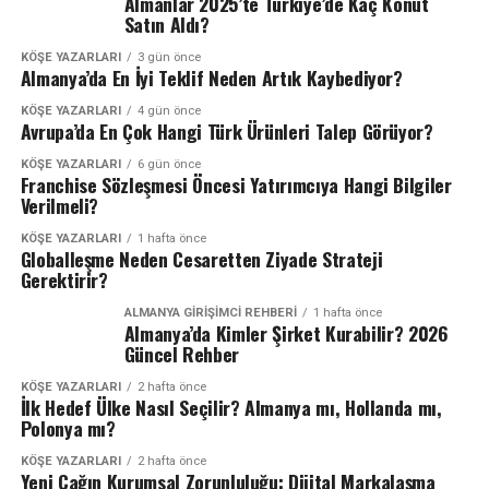
Almanlar 2025’te Türkiye’de Kaç Konut
Satın Aldı?
KÖŞE YAZARLARI
3 gün önce
Almanya’da En İyi Teklif Neden Artık Kaybediyor?
KÖŞE YAZARLARI
4 gün önce
Avrupa’da En Çok Hangi Türk Ürünleri Talep Görüyor?
KÖŞE YAZARLARI
6 gün önce
Franchise Sözleşmesi Öncesi Yatırımcıya Hangi Bilgiler
Verilmeli?
KÖŞE YAZARLARI
1 hafta önce
Globalleşme Neden Cesaretten Ziyade Strateji
Gerektirir?
ALMANYA GIRIŞIMCI REHBERI
1 hafta önce
Almanya’da Kimler Şirket Kurabilir? 2026
Güncel Rehber
KÖŞE YAZARLARI
2 hafta önce
İlk Hedef Ülke Nasıl Seçilir? Almanya mı, Hollanda mı,
Polonya mı?
KÖŞE YAZARLARI
2 hafta önce
Yeni Çağın Kurumsal Zorunluluğu: Dijital Markalaşma