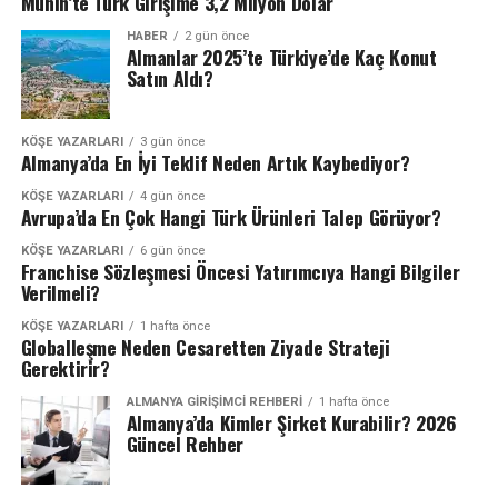
Münih’te Türk Girişime 3,2 Milyon Dolar
HABER
2 gün önce
Almanlar 2025’te Türkiye’de Kaç Konut
Satın Aldı?
KÖŞE YAZARLARI
3 gün önce
Almanya’da En İyi Teklif Neden Artık Kaybediyor?
KÖŞE YAZARLARI
4 gün önce
Avrupa’da En Çok Hangi Türk Ürünleri Talep Görüyor?
KÖŞE YAZARLARI
6 gün önce
Franchise Sözleşmesi Öncesi Yatırımcıya Hangi Bilgiler
Verilmeli?
KÖŞE YAZARLARI
1 hafta önce
Globalleşme Neden Cesaretten Ziyade Strateji
Gerektirir?
ALMANYA GIRIŞIMCI REHBERI
1 hafta önce
Almanya’da Kimler Şirket Kurabilir? 2026
Güncel Rehber