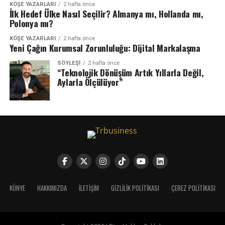
KÖŞE YAZARLARI
2 hafta önce
İlk Hedef Ülke Nasıl Seçilir? Almanya mı, Hollanda mı,
Polonya mı?
KÖŞE YAZARLARI
2 hafta önce
Yeni Çağın Kurumsal Zorunluluğu: Dijital Markalaşma
SÖYLEŞİ
2 hafta önce
“Teknolojik Dönüşüm Artık Yıllarla Değil,
Aylarla Ölçülüyor”
KÜNYE
HAKKIMIZDA
İLETIŞIM
GIZLILIK POLITIKASI
ÇEREZ POLITIKASI