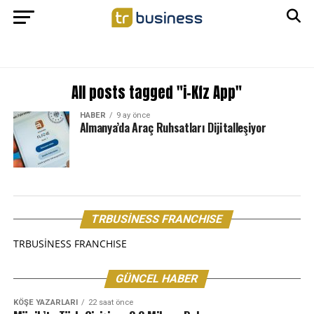
All posts tagged "i-Kfz App"
HABER
9 ay önce
Almanya’da Araç Ruhsatları Dijitalleşiyor
TRBUSİNESS FRANCHISE
TRBUSİNESS FRANCHISE
GÜNCEL HABER
KÖŞE YAZARLARI
22 saat önce