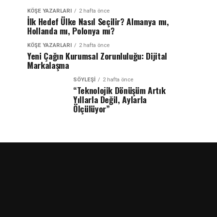
KÖŞE YAZARLARI
2 hafta önce
İlk Hedef Ülke Nasıl Seçilir? Almanya mı,
Hollanda mı, Polonya mı?
KÖŞE YAZARLARI
2 hafta önce
Yeni Çağın Kurumsal Zorunluluğu: Dijital
Markalaşma
SÖYLEŞİ
2 hafta önce
“Teknolojik Dönüşüm Artık
Yıllarla Değil, Aylarla
Ölçülüyor”