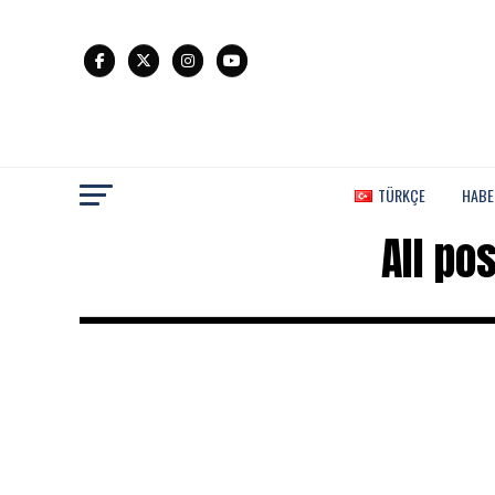
TÜRKÇE
HABE
All po