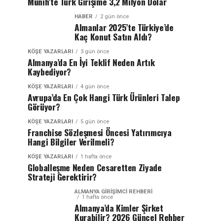
Münih’te Türk Girişime 3,2 Milyon Dolar
HABER
2 gün önce
Almanlar 2025’te Türkiye’de
Kaç Konut Satın Aldı?
KÖŞE YAZARLARI
3 gün önce
Almanya’da En İyi Teklif Neden Artık
Kaybediyor?
KÖŞE YAZARLARI
4 gün önce
Avrupa’da En Çok Hangi Türk Ürünleri Talep
Görüyor?
KÖŞE YAZARLARI
5 gün önce
Franchise Sözleşmesi Öncesi Yatırımcıya
Hangi Bilgiler Verilmeli?
KÖŞE YAZARLARI
1 hafta önce
Globalleşme Neden Cesaretten Ziyade
Strateji Gerektirir?
ALMANYA GIRIŞIMCI REHBERI
1 hafta önce
Almanya’da Kimler Şirket
Kurabilir? 2026 Güncel Rehber