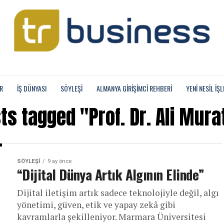
R
İŞ DÜNYASI
SÖYLEŞİ
ALMANYA GIRIŞIMCI REHBERI
YENI NESIL İŞL
sts tagged "Prof. Dr. Ali Murat
SÖYLEŞİ
9 ay önce
“Dijital Dünya Artık Algının Elinde”
Dijital iletişim artık sadece teknolojiyle değil, algı
yönetimi, güven, etik ve yapay zekâ gibi
kavramlarla şekilleniyor. Marmara Üniversitesi