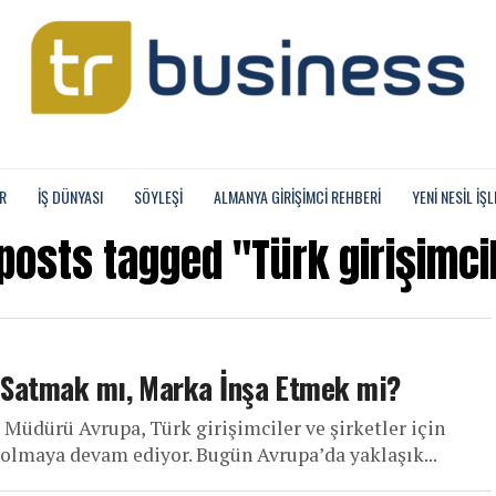
R
İŞ DÜNYASI
SÖYLEŞİ
ALMANYA GIRIŞIMCI REHBERI
YENI NESIL İŞL
 posts tagged "Türk girişimci
n Satmak mı, Marka İnşa Etmek mi?
 Müdürü Avrupa, Türk girişimciler ve şirketler için
i olmaya devam ediyor. Bugün Avrupa’da yaklaşık...