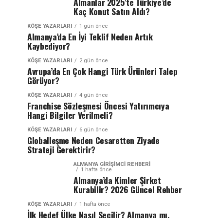
Almanlar 2025’te Türkiye’de
Kaç Konut Satın Aldı?
KÖŞE YAZARLARI
1 gün önce
Almanya’da En İyi Teklif Neden Artık
Kaybediyor?
KÖŞE YAZARLARI
2 gün önce
Avrupa’da En Çok Hangi Türk Ürünleri Talep
Görüyor?
KÖŞE YAZARLARI
4 gün önce
Franchise Sözleşmesi Öncesi Yatırımcıya
Hangi Bilgiler Verilmeli?
KÖŞE YAZARLARI
6 gün önce
Globalleşme Neden Cesaretten Ziyade
Strateji Gerektirir?
ALMANYA GIRIŞIMCI REHBERI
1 hafta önce
Almanya’da Kimler Şirket
Kurabilir? 2026 Güncel Rehber
KÖŞE YAZARLARI
1 hafta önce
İlk Hedef Ülke Nasıl Seçilir? Almanya mı,