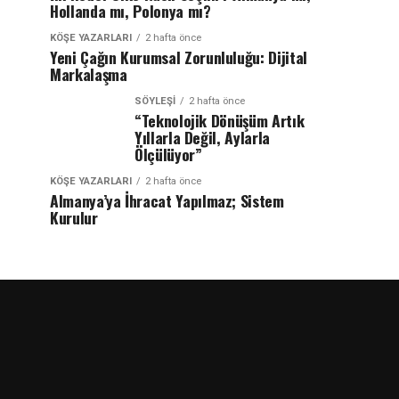
Hollanda mı, Polonya mı?
KÖŞE YAZARLARI
2 hafta önce
Yeni Çağın Kurumsal Zorunluluğu: Dijital
Markalaşma
SÖYLEŞİ
2 hafta önce
“Teknolojik Dönüşüm Artık
Yıllarla Değil, Aylarla
Ölçülüyor”
KÖŞE YAZARLARI
2 hafta önce
Almanya’ya İhracat Yapılmaz; Sistem
Kurulur