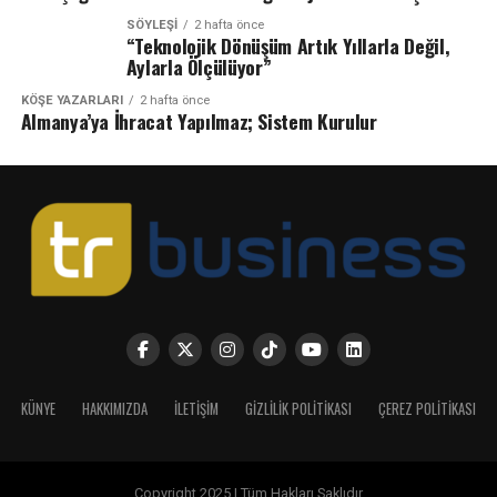
SÖYLEŞİ
2 hafta önce
“Teknolojik Dönüşüm Artık Yıllarla Değil,
Aylarla Ölçülüyor”
KÖŞE YAZARLARI
2 hafta önce
Almanya’ya İhracat Yapılmaz; Sistem Kurulur
KÜNYE
HAKKIMIZDA
İLETIŞIM
GIZLILIK POLITIKASI
ÇEREZ POLITIKASI
Copyright 2025 | Tüm Hakları Saklıdır