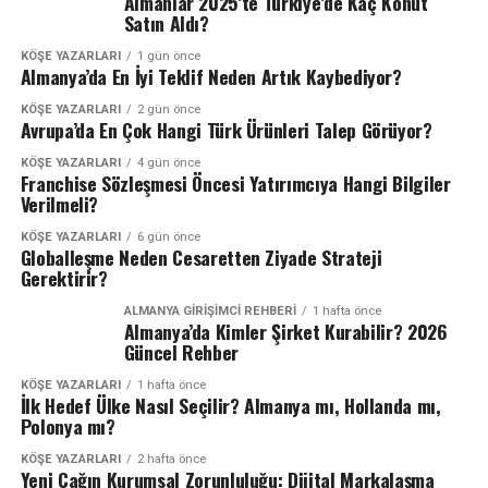
Almanlar 2025’te Türkiye’de Kaç Konut
Satın Aldı?
KÖŞE YAZARLARI
1 gün önce
Almanya’da En İyi Teklif Neden Artık Kaybediyor?
KÖŞE YAZARLARI
2 gün önce
Avrupa’da En Çok Hangi Türk Ürünleri Talep Görüyor?
KÖŞE YAZARLARI
4 gün önce
Franchise Sözleşmesi Öncesi Yatırımcıya Hangi Bilgiler
Verilmeli?
KÖŞE YAZARLARI
6 gün önce
Globalleşme Neden Cesaretten Ziyade Strateji
Gerektirir?
ALMANYA GIRIŞIMCI REHBERI
1 hafta önce
Almanya’da Kimler Şirket Kurabilir? 2026
Güncel Rehber
KÖŞE YAZARLARI
1 hafta önce
İlk Hedef Ülke Nasıl Seçilir? Almanya mı, Hollanda mı,
Polonya mı?
KÖŞE YAZARLARI
2 hafta önce
Yeni Çağın Kurumsal Zorunluluğu: Dijital Markalaşma