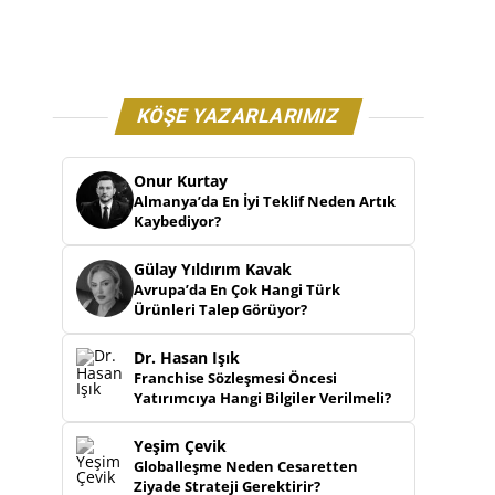
KÖŞE YAZARLARIMIZ
Onur Kurtay
Almanya’da En İyi Teklif Neden Artık
Kaybediyor?
Gülay Yıldırım Kavak
Avrupa’da En Çok Hangi Türk
Ürünleri Talep Görüyor?
Dr. Hasan Işık
Franchise Sözleşmesi Öncesi
Yatırımcıya Hangi Bilgiler Verilmeli?
Yeşim Çevik
Globalleşme Neden Cesaretten
Ziyade Strateji Gerektirir?