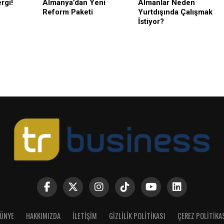
rgi!
Almanya’dan Yeni
Almanlar Neden
Reform Paketi
Yurtdışında Çalışmak
İstiyor?
ÜNYE
HAKKIMIZDA
İLETIŞIM
GIZLILIK POLITIKASI
ÇEREZ POLITIKA