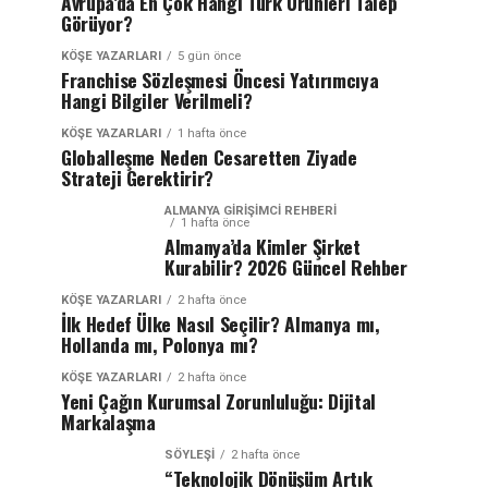
Avrupa’da En Çok Hangi Türk Ürünleri Talep
Görüyor?
KÖŞE YAZARLARI
5 gün önce
Franchise Sözleşmesi Öncesi Yatırımcıya
Hangi Bilgiler Verilmeli?
KÖŞE YAZARLARI
1 hafta önce
Globalleşme Neden Cesaretten Ziyade
Strateji Gerektirir?
ALMANYA GIRIŞIMCI REHBERI
1 hafta önce
Almanya’da Kimler Şirket
Kurabilir? 2026 Güncel Rehber
KÖŞE YAZARLARI
2 hafta önce
İlk Hedef Ülke Nasıl Seçilir? Almanya mı,
Hollanda mı, Polonya mı?
KÖŞE YAZARLARI
2 hafta önce
Yeni Çağın Kurumsal Zorunluluğu: Dijital
Markalaşma
SÖYLEŞİ
2 hafta önce
“Teknolojik Dönüşüm Artık