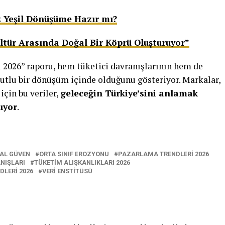
z Yeşil Dönüşüme Hazır mı?
ültür Arasında Doğal Bir Köprü Oluşturuyor”
i 2026” raporu, hem tüketici davranışlarının hem de
yutlu bir dönüşüm içinde olduğunu gösteriyor. Markalar,
için bu veriler,
geleceğin Türkiye’sini anlamak
şıyor
.
TAL GÜVEN
ORTA SINIF EROZYONU
PAZARLAMA TRENDLERI 2026
NIŞLARI
TÜKETIM ALIŞKANLIKLARI 2026
DLERI 2026
VERI ENSTITÜSÜ