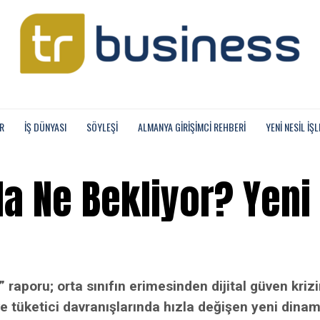
R
İŞ DÜNYASI
SÖYLEŞİ
ALMANYA GIRIŞIMCI REHBERI
YENI NESIL İŞL
da Ne Bekliyor? Yeni
 raporu; orta sınıfın erimesinden dijital güven kri
 tüketici davranışlarında hızla değişen yeni dinam