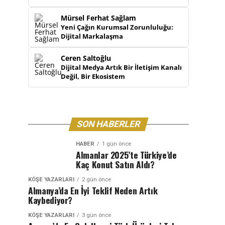
Mürsel Ferhat Sağlam
Yeni Çağın Kurumsal Zorunluluğu:
Dijital Markalaşma
Ceren Saltoğlu
Dijital Medya Artık Bir İletişim Kanalı
Değil, Bir Ekosistem
SON HABERLER
HABER
1 gün önce
Almanlar 2025’te Türkiye’de
Kaç Konut Satın Aldı?
KÖŞE YAZARLARI
2 gün önce
Almanya’da En İyi Teklif Neden Artık
Kaybediyor?
KÖŞE YAZARLARI
3 gün önce