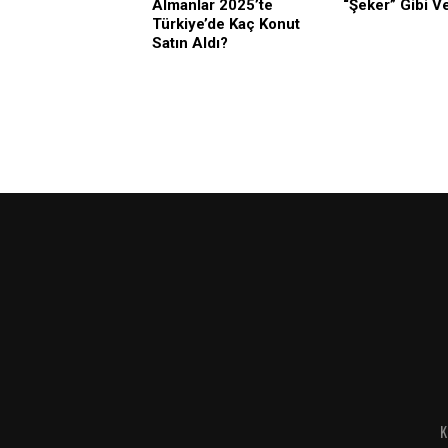
Almanlar 2025’te
“Şeker” Gibi Ve
Türkiye’de Kaç Konut
Satın Aldı?
K