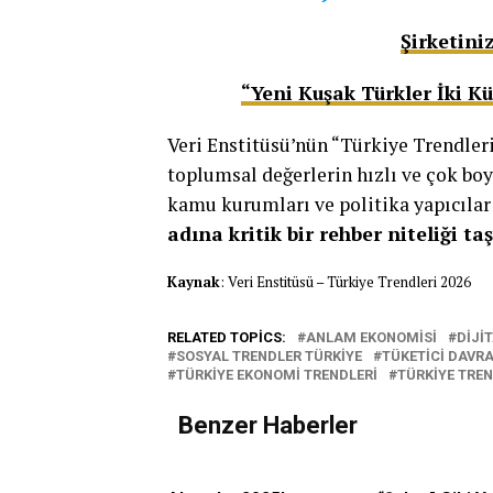
Şirketini
“Yeni Kuşak Türkler İki K
Veri Enstitüsü’nün “Türkiye Trendler
toplumsal değerlerin hızlı ve çok bo
kamu kurumları ve politika yapıcılar 
adına kritik bir rehber niteliği ta
Kaynak
: Veri Enstitüsü – Türkiye Trendleri 2026
RELATED TOPICS:
ANLAM EKONOMISI
DIJI
SOSYAL TRENDLER TÜRKIYE
TÜKETICI DAVRA
TÜRKIYE EKONOMI TRENDLERI
TÜRKIYE TREN
Benzer Haberler