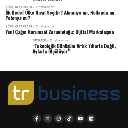
KÖŞE YAZARLARI
2 hafta önce
İlk Hedef Ülke Nasıl Seçilir? Almanya mı, Hollanda mı,
Polonya mı?
KÖŞE YAZARLARI
2 hafta önce
Yeni Çağın Kurumsal Zorunluluğu: Dijital Markalaşma
SÖYLEŞİ
2 hafta önce
“Teknolojik Dönüşüm Artık Yıllarla Değil,
Aylarla Ölçülüyor”