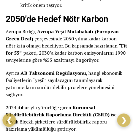
kritik önem taşıyor.
2050’de Hedef Nötr Karbon
Avrupa Birliği,
Avrupa Yeşil Mutabakatı (European
Green Deal)
çerçevesinde 2050 yılına kadar karbon
nötr kıta olmayı hedefliyor. Bu kapsamda hazırlanan
“Fit
for 55”
paketi, 2030’a kadar karbon emisyonlarını 1990
seviyelerine göre %55 azaltmayı öngörüyor.
Ayrıca
AB Taksonomi Regülasyonu
, hangi ekonomik
faaliyetlerin “yeşil” sayılacağını tanımlayarak
yatırımcıların sürdürülebilir projelere yönelmesini
sağlıyor.
2024 itibarıyla yürürlüğe giren
Kurumsal
Sürdürülebilirlik Raporlama Direktifi (CSRD)
ise
❮
❯
büyük ölçekli şirketlere sürdürülebilirlik raporu
hazırlama yükümlülüğü getiriyor.