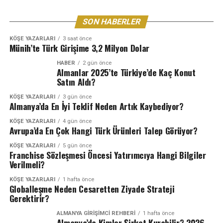
SON HABERLER
KÖŞE YAZARLARI
3 saat önce
Münih’te Türk Girişime 3,2 Milyon Dolar
HABER
2 gün önce
Almanlar 2025’te Türkiye’de Kaç Konut
Satın Aldı?
KÖŞE YAZARLARI
3 gün önce
Almanya’da En İyi Teklif Neden Artık Kaybediyor?
KÖŞE YAZARLARI
4 gün önce
Avrupa’da En Çok Hangi Türk Ürünleri Talep Görüyor?
KÖŞE YAZARLARI
5 gün önce
Franchise Sözleşmesi Öncesi Yatırımcıya Hangi Bilgiler
Verilmeli?
KÖŞE YAZARLARI
1 hafta önce
Globalleşme Neden Cesaretten Ziyade Strateji
Gerektirir?
ALMANYA GIRIŞIMCI REHBERI
1 hafta önce
Almanya’da Kimler Şirket Kurabilir? 2026